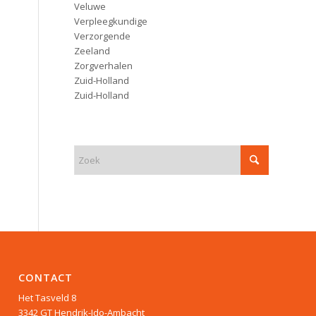
Veluwe
Verpleegkundige
Verzorgende
Zeeland
Zorgverhalen
Zuid-Holland
Zuid-Holland
CONTACT
Het Tasveld 8
3342 GT Hendrik-Ido-Ambacht