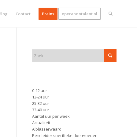
Blog
Contact
Brains
operandotalent.nl
ZOEK
FUNCTIE
0-12 uur
13-24 uur
25-32 uur
33-40 uur
Aantal uur per week
Actualiteit
Alblasserwaard
Begeleider specifieke doelgroepen