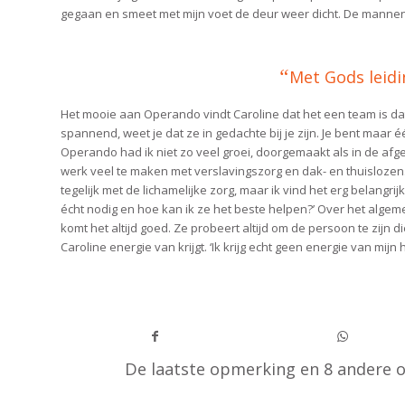
gegaan en smeet met mijn voet de deur weer dicht. De mannen
“
Met Gods leidi
Het mooie aan Operando vindt Caroline dat het een team is dat
spannend, weet je dat ze in gedachte bij je zijn. Je bent maar 
Operando had ik niet zo veel groei, doorgemaakt als in de afgel
werk veel te maken met verslavingszorg en dak- en thuislozen. 
tegelijk met de lichamelijke zorg, maar ik vind het erg belang
écht nodig en hoe kan ik ze het beste helpen?’ Over het algem
komt het altijd goed. Ze probeert altijd om de persoon te zijn di
Caroline energie van krijgt. ‘Ik krijg echt geen energie van mijn
De laatste opmerking en 8 andere