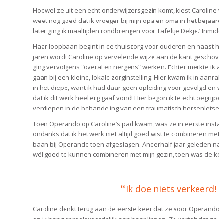
Hoewel ze uit een echt onderwijzersgezin komt, kiest Caroline voor
weet nog goed dat ik vroeger bij mijn opa en oma in het bejaar
later ging ik maaltijden rondbrengen voor Tafeltje Dekje.’ Inmidd
Haar loopbaan begint in de thuiszorg voor ouderen en naast h
jaren wordt Caroline op vervelende wijze aan de kant geschov
ging vervolgens “overal en nergens” werken. Echter merkte ik al
gaan bij een kleine, lokale zorginstelling. Hier kwam ik in aan
in het diepe, want ik had daar geen opleiding voor gevolgd en 
dat ik dit werk heel erg gaaf vond! Hier begon ik te echt begrij
verdiepen in de behandeling van een traumatisch hersenletsel 
Toen Operando op Caroline’s pad kwam, was ze in eerste instan
ondanks dat ik het werk niet altijd goed wist te combineren m
baan bij Operando toen afgeslagen. Anderhalf jaar geleden n
wél goed te kunnen combineren met mijn gezin, toen was de k
“
Ik doe niets verkeerd!
Caroline denkt terug aan de eerste keer dat ze voor Operando 