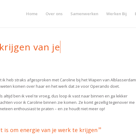
Home
Over ons
Samenwerken
Werken Bij
jgen van je werk
ik heb straks afgesproken met Caroline bij het Wapen van Alblasserdam
te weten komen over haar en het werk dat ze voor Operando doet.
 altijd ben ik veel te vroeg, dus loop ik vast naar binnen en ga lekker
e wachten voor ik Caroline binnen zie komen. Ze komt gezellig tegenover me
 meteen enthousiast te praten – en ze houdt niet meer op!
”
t is om energie van je werk te krijgen