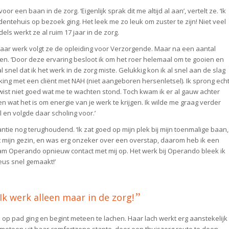
 een baan in de zorg. ‘Eigenlijk sprak dit me altijd al aan’, vertelt ze. ‘Ik
dentehuis op bezoek ging. Het leek me zo leuk om zuster te zijn! Niet veel
els werkt ze al ruim 17 jaar in de zorg.
aar werk volgt ze de opleiding voor Verzorgende. Maar na een aantal
en. ‘Door deze ervaring besloot ik om het roer helemaal om te gooien en
 snel dat ik het werk in de zorg miste. Gelukkig kon ik al snel aan de slag
raking met een cliënt met NAH (niet aangeboren hersenletsel). Ik sprong ech
wist niet goed wat me te wachten stond. Toch kwam ik er al gauw achter
pen wat het is om energie van je werk te krijgen. Ik wilde me graag verder
en volgde daar scholing voor.’
tie nog terughoudend. ‘Ik zat goed op mijn plek bij mijn toenmalige baan,
et mijn gezin, en was erg onzeker over een overstap, daarom heb ik een
am Operando opnieuw contact met mij op. Het werk bij Operando bleek ik
eus snel gemaakt!’
”
 Ik werk alleen maar in de zorg!
op pad ging en begint meteen te lachen. Haar lach werkt erg aanstekelijk