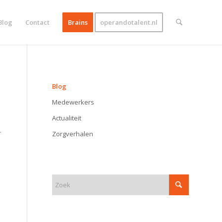
Blog
Contact
Brains
operandotalent.nl
BLOG
Blog
Medewerkers
Actualiteit
.
Zorgverhalen