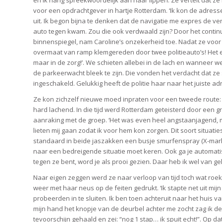
en ik hang spreekwoordelijk aan haar lippen. Ze vertelt dat z
voor een opdrachtgever in hartje Rotterdam. ‘Ik kon de adress
uit. Ik begon bijna te denken dat de navigatie me expres de ve
auto tegen kwam. Zou die ook verdwaald zijn? Door het continu
binnenspiegel, nam Caroline’s onzekerheid toe. Nadat ze voor 
overmaat van ramp klemgereden door twee politieauto’s! Het en
maar in de zorg!’. We schieten allebei in de lach en wanneer we
de parkeerwacht bleek te zijn. Die vonden het verdacht dat ze
ingeschakeld. Gelukkig heeft de politie haar naar het juiste a
Ze kon zichzelf nieuwe moed inpraten voor een tweede route: 
hard lachend. In die tijd werd Rotterdam geteisterd door een 
aanraking met de groep. ‘Het was even heel angstaanjagend, m
lieten mij gaan zodat ik voor hem kon zorgen. Dit soort situaties
standaard in beide jaszakken een busje smurfenspray (X-marker
naar een bedreigende situatie moet keren. Ook ga je automatisc
tegen ze bent, word je als prooi gezien. Daar heb ik wel van gel
Naar eigen zeggen werd ze naar verloop van tijd toch wat roek
weer met haar neus op de feiten gedrukt. ‘Ik stapte net uit mij
probeerden in te sluiten. Ik ben toen achteruit naar het huis v
mijn hand het knopje van de deurbel achter me zocht zag ik d
tevoorschijn gehaald en zei: “nog 1 stap… ik spuit echt!”. Op