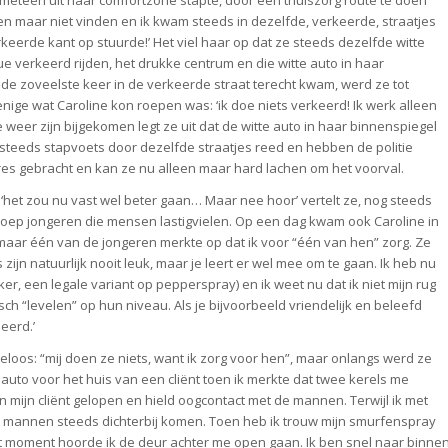
e meteen uit haar comfortzone stapte, door een thuiszorg route te doen
en maar niet vinden en ik kwam steeds in dezelfde, verkeerde, straatjes
rkeerde kant op stuurde!’ Het viel haar op dat ze steeds dezelfde witte
e verkeerd rijden, het drukke centrum en die witte auto in haar
de zoveelste keer in de verkeerde straat terecht kwam, werd ze tot
ige wat Caroline kon roepen was: ‘ik doe niets verkeerd! Ik werk alleen
 weer zijn bijgekomen legt ze uit dat de witte auto in haar binnenspiegel
 steeds stapvoets door dezelfde straatjes reed en hebben de politie
dres gebracht en kan ze nu alleen maar hard lachen om het voorval.
‘het zou nu vast wel beter gaan… Maar nee hoor’ vertelt ze, nog steeds
groep jongeren die mensen lastigvielen. Op een dag kwam ook Caroline in
aar één van de jongeren merkte op dat ik voor “één van hen” zorg. Ze
 zijn natuurlijk nooit leuk, maar je leert er wel mee om te gaan. Ik heb nu
, een legale variant op pepperspray) en ik weet nu dat ik niet mijn rug
h “levelen” op hun niveau. Als je bijvoorbeeld vriendelijk en beleefd
eerd.’
eloos: “mij doen ze niets, want ik zorg voor hen”, maar onlangs werd ze
n auto voor het huis van een cliënt toen ik merkte dat twee kerels me
an mijn cliënt gelopen en hield oogcontact met de mannen. Terwijl ik met
e mannen steeds dichterbij komen. Toen heb ik trouw mijn smurfenspray
 dat moment hoorde ik de deur achter me open gaan. Ik ben snel naar binne