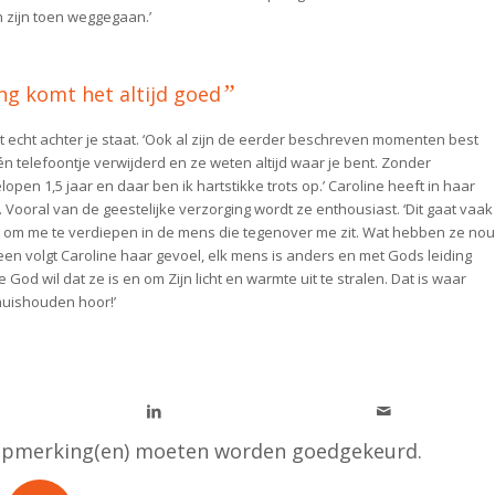
 zijn toen weggegaan.’
”
ng komt het altijd goed
 echt achter je staat. ‘Ook al zijn de eerder beschreven momenten best
één telefoontje verwijderd en ze weten altijd waar je bent. Zonder
open 1,5 jaar en daar ben ik hartstikke trots op.’ Caroline heeft in haar
Vooral van de geestelijke verzorging wordt ze enthousiast. ‘Dit gaat vaak
rijk om me te verdiepen in de mens die tegenover me zit. Wat hebben ze nou
een volgt Caroline haar gevoel, elk mens is anders en met Gods leiding
e God wil dat ze is en om Zijn licht en warmte uit te stralen. Dat is waar
 huishouden hoor!’
 opmerking(en) moeten worden goedgekeurd.