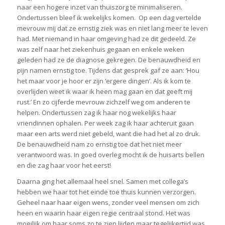
naar een hogere inzet van thuiszorg te minimaliseren.
Ondertussen bleef ik wekelijks komen. Op een dag vertelde
mevrouw mij dat ze ernstig ziek was en niet lang meer te leven
had. Met niemand in haar omgeving had ze dit gedeeld. Ze
was zelf naar het ziekenhuis gegaan en enkele weken
geleden had ze de diagnose gekregen. De benauwdheid en
pijn namen ernstig toe. Tijdens dat gesprek gaf ze aan: ‘Hou
het maar voor je hoor er zijn ‘ergere dingen’. Als ik kom te
overlijden weet ik waar ik heen mag gaan en dat geeft mij
rust.’ En zo cijferde mevrouw zichzelf weg om anderen te
helpen. Ondertussen zag ik haar nog wekelijks haar
vriendinnen ophalen. Per week zag ik haar achteruit gaan
maar een arts werd niet gebeld, want die had het al zo druk.
De benauwdheid nam zo ernstig toe dat het niet meer
verantwoord was. In goed overleg mocht ik de huisarts bellen
en die zag haar voor het eerst!
Daarna ging het allemaal heel snel. Samen met collega’s
hebben we haar tot het einde toe thuis kunnen verzorgen.
Geheel naar haar eigen wens, zonder veel mensen om zich
heen en waarin haar eigen regie centraal stond. Het was
moeilijk om haar soms zo te zien lijden maar tegelijkertijd was