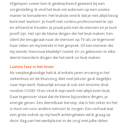
Afgelopen zomer ben ik gedetacheerd geweest bij een
zorginstelling. Ik vind het leuk om iedereen op een unieke
manier te benaderen. Het leukste vind ik dat je niet altijd bezig
bent met ‘werken’. Je hoeft niet continu professioneel te zijn
en afstand te houden. Je praat juist met de mensen en je kunt
jezelf zijn. Het zijn de kleine dingen die het leuk maken. Een
cliënt die terugpraat naar de mensen op TV als ze tegenover
haar zitten en mij betrekt in het gesprek. Of een meneer die
mij steeds ‘mevrouw Madelijn’ noemt. En zo gebeuren er elke
dienst meerdere dingen die het werk zo leuk maken.
Laatste fase in het leven
Als verpleegkundige heb ik al enkele jaren ervaring in het
ziekenhuis en de thuiszorg. Met veel plezier ga ik dagelijks
naar mijn werk. Natuurlijk ervaar ik ook een enorme druk
rondom COVID-19 en vind ik mijn werk niet altijd even leuk.
Daar tegenover staat dat de kleine bijzondere dingen, je
energie geven. Een dienstbaar beroep, dat is het zeker en het
is mooi om voor andere mensen te zorgen. Een verhaal wat
een grote indruk op mij heeft achtergelaten wil ik graag op
deze ‘dag van het werkplezier in de zorg’ met jullie delen.