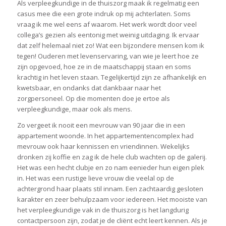
Als verpleegkundige in de thuiszorg maak ik regelmatig een
casus mee die een grote indruk op mij achterlaten. Soms
vraag ik me wel eens af waarom. Het werk wordt door veel
collega’s gezien als eentonig met weinig uitdaging. Ik ervaar
dat zelf helemaal niet zo! Wat een bijzondere mensen kom ik
tegen! Ouderen met levenservaring, van wie je leert hoe ze
zijn opgevoed, hoe ze in de maatschappij staan en soms
krachtig in het leven staan. Tegelijkertijd zijn ze afhankelijk en
kwetsbaar, en ondanks dat dankbaar naar het
zorgpersoneel. Op die momenten doe je ertoe als
verpleegkundige, maar ook als mens.
Zo vergeet ik nooit een mevrouw van 90 jaar die in een
appartement woonde. In het appartementencomplex had
mevrouw ook haar kennissen en vriendinnen. Wekelijks
dronken zij koffie en zag ik de hele club wachten op de galerij.
Het was een hecht clubje en zo nam eenieder hun eigen plek
in. Het was een rustige lieve vrouw die veelal op de
achtergrond haar plaats stil innam. Een zachtaardig gesloten
karakter en zeer behulpzaam voor iedereen. Het mooiste van
het verpleegkundige vak in de thuiszorg is het langdurig
contactpersoon zijn, zodat je de cliënt echt leert kennen. Als je