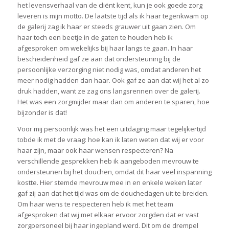
het levensverhaal van de cliënt kent, kun je ook goede zorg
leveren is mijn motto. De laatste tijd als ik haar tegenkwam op
de galerij zag ik haar er steeds grauwer uit gaan zien. Om
haar toch een beetje in de gaten te houden heb ik
afgesproken om wekelijks bij haar langs te gaan. In haar
bescheidenheid gaf ze aan dat ondersteuning bij de
persoonlijke verzorging niet nodig was, omdat anderen het
meer nodig hadden dan haar. Ook gaf ze aan dat wij het al zo
druk hadden, want ze zag ons langsrennen over de galerij.
Het was een zorgmijder maar dan om anderen te sparen, hoe
bijzonder is dat!
Voor mij persoonlijk was het een uitdaging maar tegelijkertijd
tobde ik met de vraag: hoe kan ik laten weten dat wij er voor
haar zijn, maar ook haar wensen respecteren? Na
verschillende gesprekken heb ik aangeboden mevrouw te
ondersteunen bij het douchen, omdat dit haar veel inspanning
kostte. Hier stemde mevrouw mee in en enkele weken later
gaf zij aan dat het tijd was om de douchedagen uit te breiden.
Om haar wens te respecteren heb ik met het team
afgesproken dat wij met elkaar ervoor zorgden dat er vast
zorgpersoneel bij haar ingepland werd. Dit om de drempel