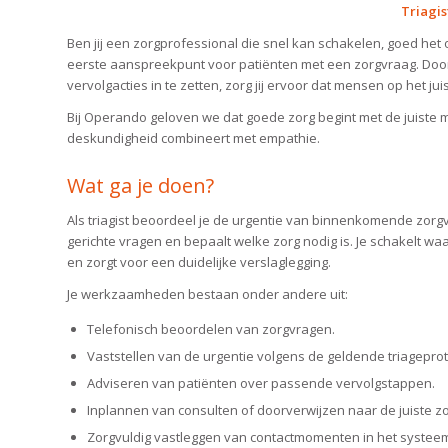
Triagis
Ben jij een zorgprofessional die snel kan schakelen, goed het ov
eerste aanspreekpunt voor patiënten met een zorgvraag. Door g
vervolgacties in te zetten, zorg jij ervoor dat mensen op het j
Bij Operando geloven we dat goede zorg begint met de juiste m
deskundigheid combineert met empathie.
Wat ga je doen?
Als triagist beoordeel je de urgentie van binnenkomende zorgvra
gerichte vragen en bepaalt welke zorg nodig is. Je schakelt w
en zorgt voor een duidelijke verslaglegging.
Je werkzaamheden bestaan onder andere uit:
Telefonisch beoordelen van zorgvragen.
Vaststellen van de urgentie volgens de geldende triageprot
Adviseren van patiënten over passende vervolgstappen.
Inplannen van consulten of doorverwijzen naar de juiste z
Zorgvuldig vastleggen van contactmomenten in het systee