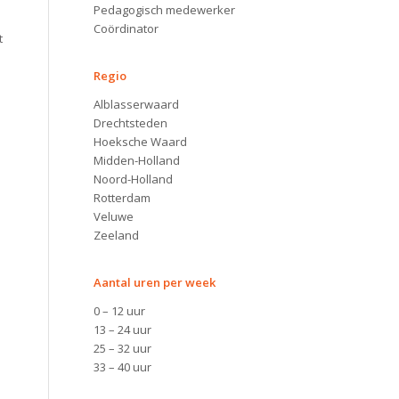
Pedagogisch medewerker
Coördinator
t
Regio
Alblasserwaard
Drechtsteden
Hoeksche Waard
Midden-Holland
Noord-Holland
Rotterdam
Veluwe
Zeeland
Aantal uren per week
0 – 12 uur
13 – 24 uur
25 – 32 uur
33 – 40 uur