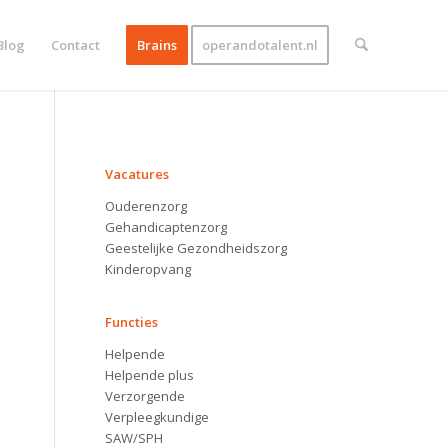
Blog
Contact
Brains
operandotalent.nl
VACATURES
Vacatures
Ouderenzorg
Gehandicaptenzorg
Geestelijke Gezondheidszorg
Kinderopvang
Functies
Helpende
Helpende plus
Verzorgende
Verpleegkundige
SAW/SPH