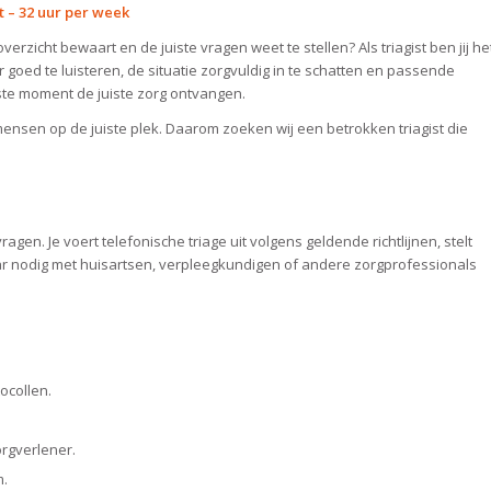
t – 32 uur per week
erzicht bewaart en de juiste vragen weet te stellen? Als triagist ben jij he
oed te luisteren, de situatie zorgvuldig in te schatten en passende
uiste moment de juiste zorg ontvangen.
ensen op de juiste plek. Daarom zoeken wij een betrokken triagist die
gen. Je voert telefonische triage uit volgens geldende richtlijnen, stelt
aar nodig met huisartsen, verpleegkundigen of andere zorgprofessionals
ocollen.
orgverlener.
m.