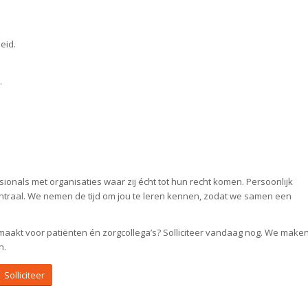
eid.
.
.
onals met organisaties waar zij écht tot hun recht komen. Persoonlijk
ntraal. We nemen de tijd om jou te leren kennen, zodat we samen een
il maakt voor patiënten én zorgcollega’s? Solliciteer vandaag nog. We make
n.
Solliciteer