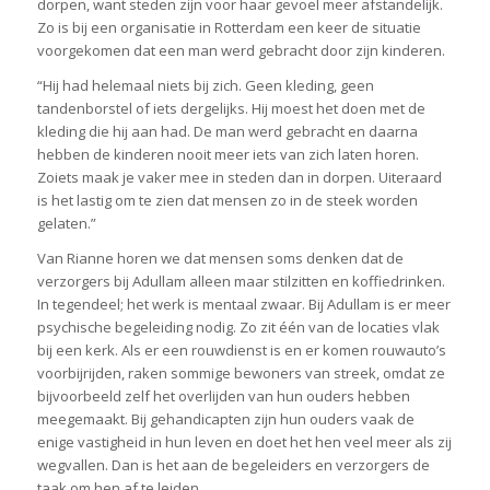
dorpen, want steden zijn voor haar gevoel meer afstandelijk.
Zo is bij een organisatie in Rotterdam een keer de situatie
voorgekomen dat een man werd gebracht door zijn kinderen.
“Hij had helemaal niets bij zich. Geen kleding, geen
tandenborstel of iets dergelijks. Hij moest het doen met de
kleding die hij aan had. De man werd gebracht en daarna
hebben de kinderen nooit meer iets van zich laten horen.
Zoiets maak je vaker mee in steden dan in dorpen. Uiteraard
is het lastig om te zien dat mensen zo in de steek worden
gelaten.”
Van Rianne horen we dat mensen soms denken dat de
verzorgers bij Adullam alleen maar stilzitten en koffiedrinken.
In tegendeel; het werk is mentaal zwaar. Bij Adullam is er meer
psychische begeleiding nodig. Zo zit één van de locaties vlak
bij een kerk. Als er een rouwdienst is en er komen rouwauto’s
voorbijrijden, raken sommige bewoners van streek, omdat ze
bijvoorbeeld zelf het overlijden van hun ouders hebben
meegemaakt. Bij gehandicapten zijn hun ouders vaak de
enige vastigheid in hun leven en doet het hen veel meer als zij
wegvallen. Dan is het aan de begeleiders en verzorgers de
taak om hen af te leiden.